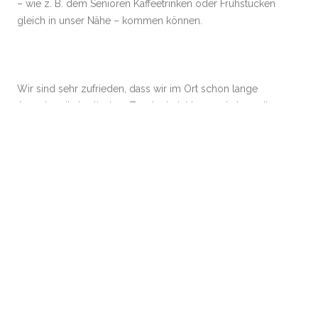
– wie z. B. dem Senioren Kaffeetrinken oder Frühstücken
gleich in unser Nähe – kommen können.
Wir sind sehr zufrieden, dass wir im Ort schon lange
Ampeln mit akustischen Zusatzeinrichtungen haben, die
uns ein sicheres Überqueren der Hauptstraßen erlauben.
– Die lokale Rentnerlobby ist sehr aktiv und bemüht den
Rollator-Nutzern mit Nullabsenkungen die
Straßenquerungen zu erleichtern. – Das steht unseren
eigenen Interessen entgegen, da wir taktil eine konkrete
Begrenzung zur Fahrbahn mit dem Blindenlangstock
ertasten wollen. – Das erfordert also einige
Aufmerksamkeit und Absprache und Koordination mit
der Gemeinde Lengede, die um gerechten Ausgleich
zwischen jung und alt, Menschen mit und ohne
Behinderung bemüht ist.